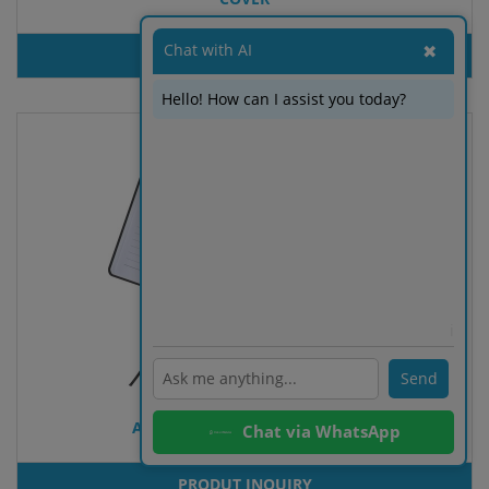
Chat with AI
✖
PRODUT INQUIRY
Hello! How can I assist you today?
ℹ️
Send
A5 notebook with lined pages
Chat via WhatsApp
PRODUT INQUIRY